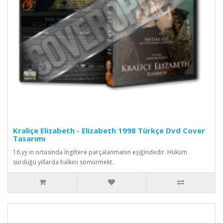
Kraliçe Elizabeth - Elizabeth 1998 Türkçe Dvd Cover
Tasarımı
16.yy ın ortasında İngiltere parçalanmanın eşiğindedir. Hüküm
sürdüğü yıllarda halkını sömürmekt..