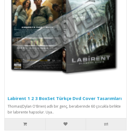
Labirent 1 2 3 BoxSet Türkçe Dvd Cover Tasarımları
Thomas(Dylan O'Brien) adlı bir genç, beraberinde 60 çocukla birlikte
bir labirente hapsolur. Uya..