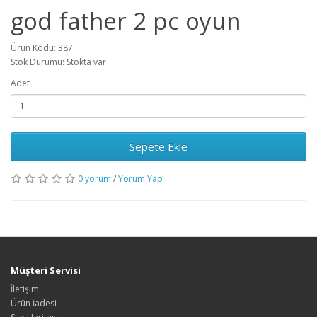
god father 2 pc oyun
Ürün Kodu: 387
Stok Durumu: Stokta var
Adet
Sepete Ekle
0 yorum
/
Yorum Yap
Müşteri Servisi
İletişim
Ürün İadesi