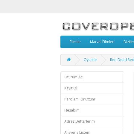
Filmler
Marvel Filmleri
Dizile
Oyunlar
Red Dead Red
Oturum Aç
Kayıt Ol
Parolamı Unuttum
Hesabım
Adres Defterlerim
Alışveriş Listem