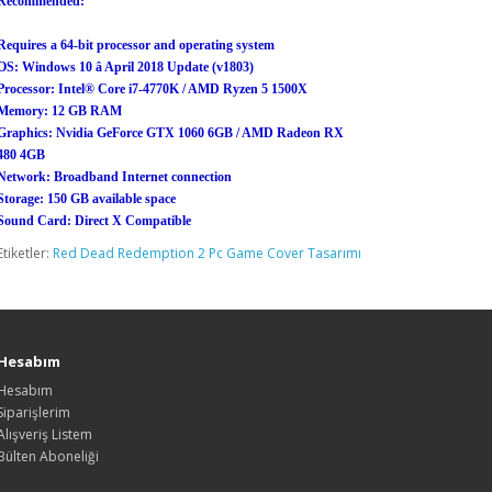
Recommended:
Requires a 64-bit processor and operating system
OS: Windows 10 â April 2018 Update (v1803)
Processor: Intel® Core i7-4770K / AMD Ryzen 5 1500X
Memory: 12 GB RAM
Graphics: Nvidia GeForce GTX 1060 6GB / AMD Radeon RX
480 4GB
Network: Broadband Internet connection
Storage: 150 GB available space
Sound Card: Direct X Compatible
Etiketler:
Red Dead Redemption 2 Pc Game Cover Tasarımı
Hesabım
Hesabım
Siparişlerim
Alışveriş Listem
Bülten Aboneliği