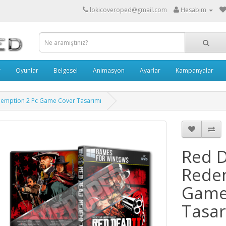
lokicoveroped@gmail.com
Hesabım
r
Oyunlar
Belgesel
Animasyon
Ayarlar
Kampanyalar
emption 2 Pc Game Cover Tasarımı
Red 
Rede
Game
Tasar