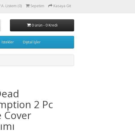
A. Listem (0)
Sepetim
Kasaya Git
0 ürün - 0 Kredi
İstekler
Dijital İşler
Dead
mption 2 Pc
 Cover
ımı