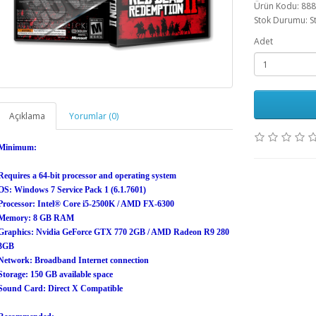
Ürün Kodu: 88
Stok Durumu: S
Adet
Açıklama
Yorumlar (0)
Minimum:
Requires a 64-bit processor and operating system
OS: Windows 7 Service Pack 1 (6.1.7601)
Processor: Intel® Core i5-2500K / AMD FX-6300
Memory: 8 GB RAM
Graphics: Nvidia GeForce GTX 770 2GB / AMD Radeon R9 280
3GB
Network: Broadband Internet connection
Storage: 150 GB available space
Sound Card: Direct X Compatible