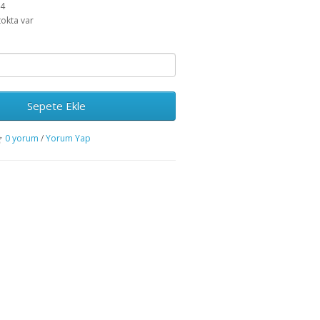
84
tokta var
Sepete Ekle
0 yorum
/
Yorum Yap