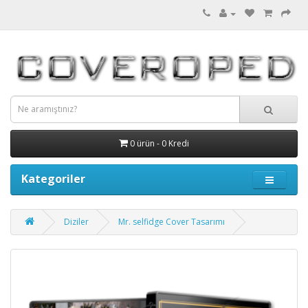
0 ürün - 0 Kredi
Kategoriler
Diziler
Mr. selfidge Cover Tasarımı