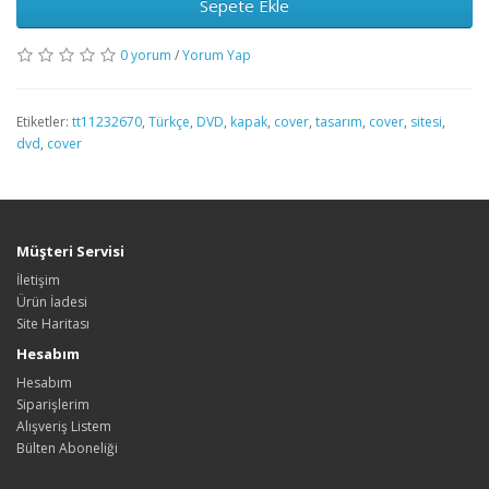
Sepete Ekle
0 yorum
/
Yorum Yap
Etiketler:
tt11232670
,
Türkçe
,
DVD
,
kapak
,
cover
,
tasarım
,
cover
,
sitesi
,
dvd
,
cover
Müşteri Servisi
İletişim
Ürün İadesi
Site Haritası
Hesabım
Hesabım
Siparişlerim
Alışveriş Listem
Bülten Aboneliği