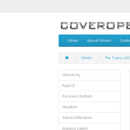
Filmler
Marvel Filmleri
Dizile
Filmler
The Traitor 20
Oturum Aç
Kayıt Ol
Parolamı Unuttum
Hesabım
Adres Defterlerim
Alışveriş Listem