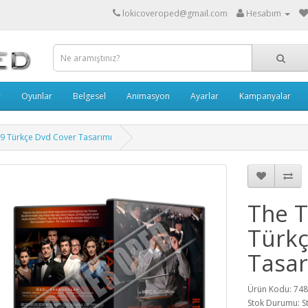
lokicoveroped@gmail.com
Hesabım
r
Oyunlar
Belgesel
Animasyon
Ayarlar
Kampanyalar
19 Türkçe Dvd Cover Tasarımı
The T
Türkç
Tasar
Ürün Kodu: 74
Stok Durumu: S