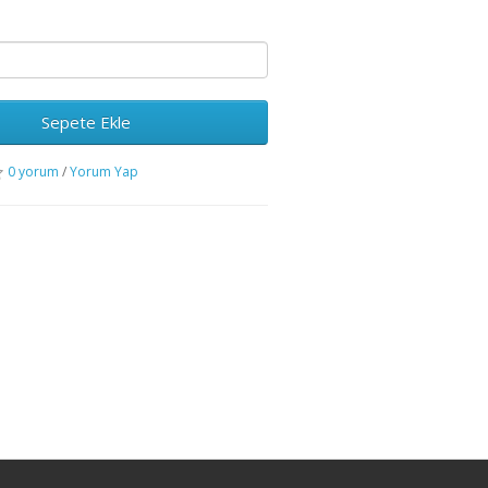
Sepete Ekle
0 yorum
/
Yorum Yap