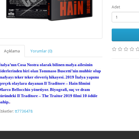
Adet
Açıklama
Yorumlar (0)
İtalya’nın Cosa Nostra olarak bilinen mafya ailesinin
liderlerinden biri olan Tommaso Buscetti’nin muhbir olup
mafyayı teker teker eleveriş hikayesi. 2019 İtalya yapımı
gerçek olaylara dayanan Il Traditore – Hain filmini
Marco Bellocchio yönetiyor. Biyografi, suç ve dram
türündeki Il Traditore – The Traitor 2019 filmi 10 ödüle
sahip.
.
Etiketler:
tt7736478