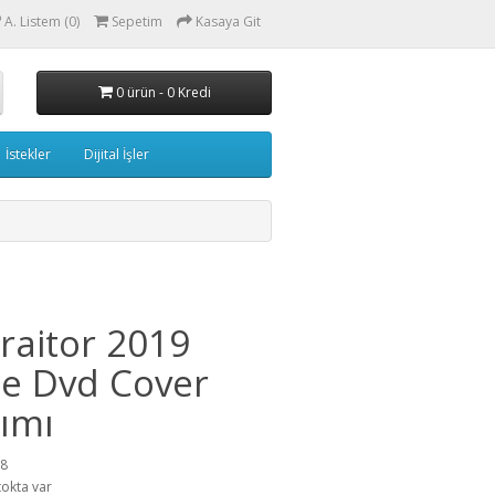
A. Listem (0)
Sepetim
Kasaya Git
0 ürün - 0 Kredi
İstekler
Dijital İşler
raitor 2019
e Dvd Cover
ımı
88
tokta var