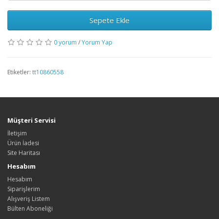
Sepete Ekle
0 yorum
/
Yorum Yap
Etiketler:
tt10860558
Müşteri Servisi
İletişim
Ürün İadesi
Site Haritası
Hesabım
Hesabım
Siparişlerim
Alışveriş Listem
Bülten Aboneliği