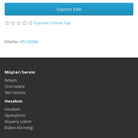
Sepete Ekle
0 yorum
/
Yorum Yap
Etiketler:
tt5143586
Müşteri Servisi
İletişim
Ürün İadesi
Site Haritası
Hesabım
Hesabım
Siparişlerim
Alışveriş Listem
Bülten Aboneliği