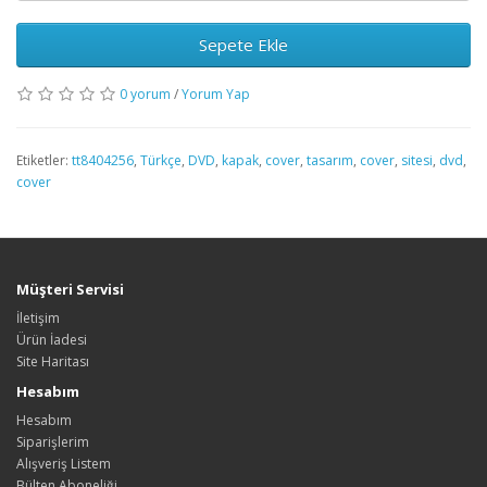
Sepete Ekle
0 yorum
/
Yorum Yap
Etiketler:
tt8404256
,
Türkçe
,
DVD
,
kapak
,
cover
,
tasarım
,
cover
,
sitesi
,
dvd
,
cover
Müşteri Servisi
İletişim
Ürün İadesi
Site Haritası
Hesabım
Hesabım
Siparişlerim
Alışveriş Listem
Bülten Aboneliği