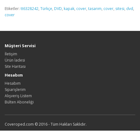
Etiketler:
tt6328242
,
Türkçe
,
DVD
,
kapak
,
cover
,
tasarım
,
cover
,
sitesi
,
dvd
,
cover
Müşteri Servisi
İletişim
Ürün İadesi
Site Haritası
Hesabım
Hesabım
Siparişlerim
Alışveriş Listem
Bülten Aboneliği
Coveroped.com © 2016 - Tüm Hakları Saklıdır.