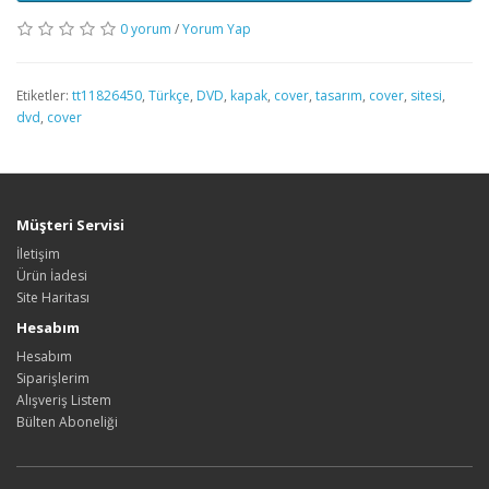
0 yorum
/
Yorum Yap
Etiketler:
tt11826450
,
Türkçe
,
DVD
,
kapak
,
cover
,
tasarım
,
cover
,
sitesi
,
dvd
,
cover
Müşteri Servisi
İletişim
Ürün İadesi
Site Haritası
Hesabım
Hesabım
Siparişlerim
Alışveriş Listem
Bülten Aboneliği