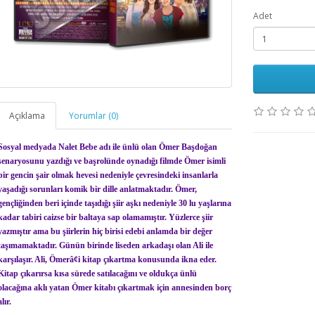
Adet
Açıklama
Yorumlar (0)
Sosyal medyada Nalet Bebe adı ile ünlü olan Ömer Başdoğan
senaryosunu yazdığı ve başrolünde oynadığı filmde Ömer isimli
bir gencin şair olmak hevesi nedeniyle çevresindeki insanlarla
yaşadığı sorunları komik bir dille anlatmaktadır. Ömer,
gençliğinden beri içinde taşıdığı şiir aşkı nedeniyle 30 lu yaşlarına
kadar tabiri caizse bir baltaya sap olamamıştır. Yüzlerce şiir
yazmıştır ama bu şiirlerin hiç birisi edebi anlamda bir değer
taşımamaktadır. Günün birinde liseden arkadaşı olan Ali ile
karşılaşır. Ali, Ömerâ¢i kitap çıkartma konusunda ikna eder.
Kitap çıkarırsa kısa sürede satılacağını ve oldukça ünlü
olacağına aklı yatan Ömer kitabı çıkartmak için annesinden borç
alır.