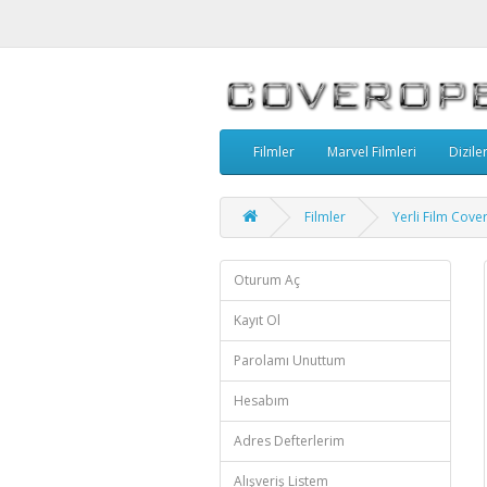
Filmler
Marvel Filmleri
Dizile
Filmler
Yerli Film Cove
Oturum Aç
Kayıt Ol
Parolamı Unuttum
Hesabım
Adres Defterlerim
Alışveriş Listem