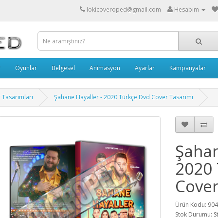
lokicoveroped@gmail.com
Hesabım
r
Oyunlar
Belgesel
Animasyon
Ayarlar
Kampanyalar
r Tasarımları
Şahane Hayaller - 2020 Türkçe Dvd Cover Tasarımı
Şahan
2020 
Cover
Ürün Kodu: 90
Stok Durumu: S