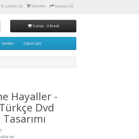
A. Listem (0)
Sepetim
Kasaya Git
0 ürün - 0 Kredi
İstekler
Dijital İşler
e Hayaller -
Türkçe Dvd
 Tasarımı
41
tokta var