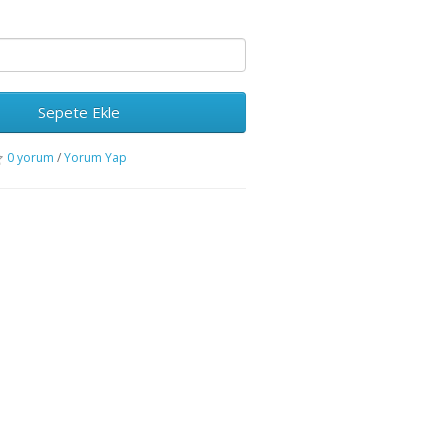
Sepete Ekle
0 yorum
/
Yorum Yap