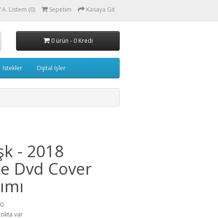
A. Listem (0)
Sepetim
Kasaya Git
0 ürün - 0 Kredi
İstekler
Dijital İşler
şk - 2018
e Dvd Cover
ımı
50
tokta var