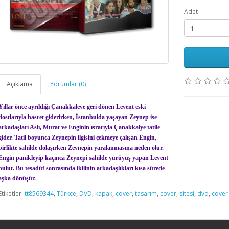
Adet
Açıklama
Yorumlar (0)
Yıllar önce ayrıldığı Çanakkaleye geri dönen Levent eski
dostlarıyla hasret giderirken, İstanbulda yaşayan Zeynep ise
arkadaşları Aslı, Murat ve Enginin ısrarıyla Çanakkalye tatile
gider. Tatil boyunca Zeynepin ilgisini çekmeye çalışan Engin,
birlikte sahilde dolaşırken Zeynepin yaralanmasına neden olur.
Engin panikleyip kaçınca Zeynepi sahilde yürüyüş yapan Levent
bulur. Bu tesadüf sonrasında ikilinin arkadaşlıkları kısa sürede
aşka dönüşür.
Etiketler:
tt8569344
,
Türkçe
,
DVD
,
kapak
,
cover
,
tasarım
,
cover
,
sitesi
,
dvd
,
cover