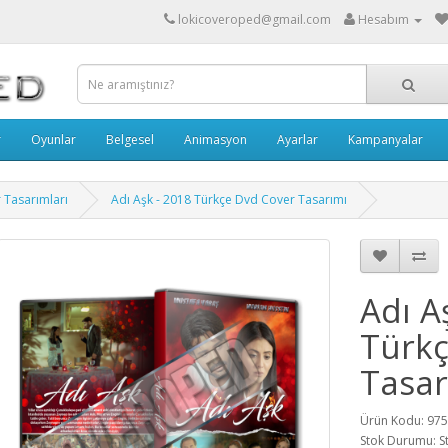
lokicoveroped@gmail.com
Hesabım
r
Oyunlar
Belgesel
Animasyon
Ayarlar
Kampanyalar
r Tasarımları
Adı Aşk - 2018 Türkçe Dvd Cover Tasarımı
Adı A
Türkç
Tasar
Ürün Kodu: 97
Stok Durumu: S