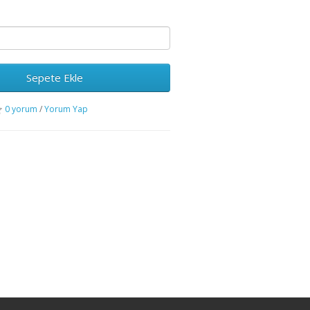
Sepete Ekle
0 yorum
/
Yorum Yap