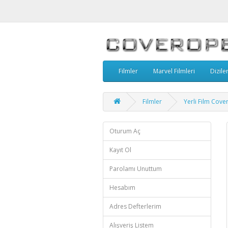
Filmler
Marvel Filmleri
Dizile
Filmler
Yerli Film Cove
Oturum Aç
Kayıt Ol
Parolamı Unuttum
Hesabım
Adres Defterlerim
Alışveriş Listem