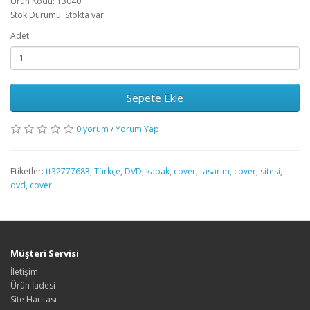
Ürün Kodu: 13040
Stok Durumu: Stokta var
Adet
Sepete Ekle
0 yorum
/
Yorum Yap
Etiketler:
tt32777683
,
Türkçe
,
DVD
,
kapak
,
cover
,
tasarım
,
cover
,
sitesi
,
dvd
,
cover
Müşteri Servisi
İletişim
Ürün İadesi
Site Haritası