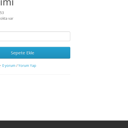
ımı
153
tokta var
Sepete Ekle
0 yorum
/
Yorum Yap