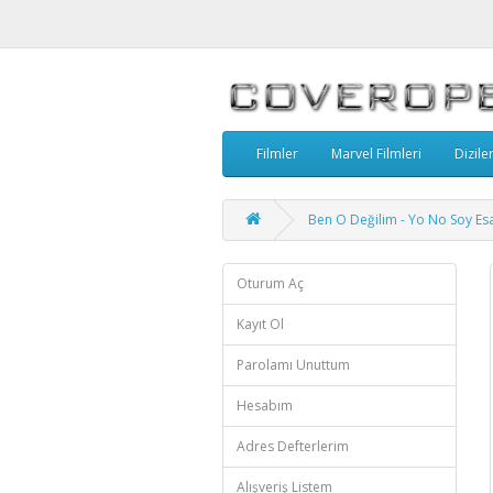
Filmler
Marvel Filmleri
Dizile
Ben O Değilim - Yo No Soy Es
Oturum Aç
Kayıt Ol
Parolamı Unuttum
Hesabım
Adres Defterlerim
Alışveriş Listem