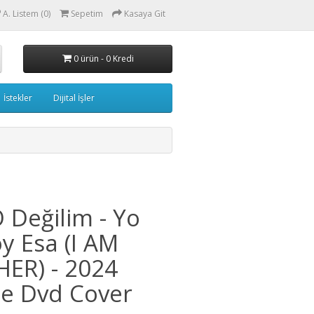
A. Listem (0)
Sepetim
Kasaya Git
0 ürün - 0 Kredi
İstekler
Dijital İşler
 Değilim - Yo
y Esa (I AM
ER) - 2024
e Dvd Cover