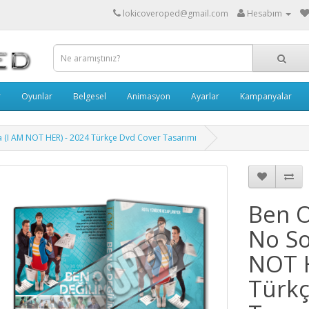
lokicoveroped@gmail.com
Hesabım
r
Oyunlar
Belgesel
Animasyon
Ayarlar
Kampanyalar
a (I AM NOT HER) - 2024 Türkçe Dvd Cover Tasarımı
Ben O
No So
NOT H
Türkç