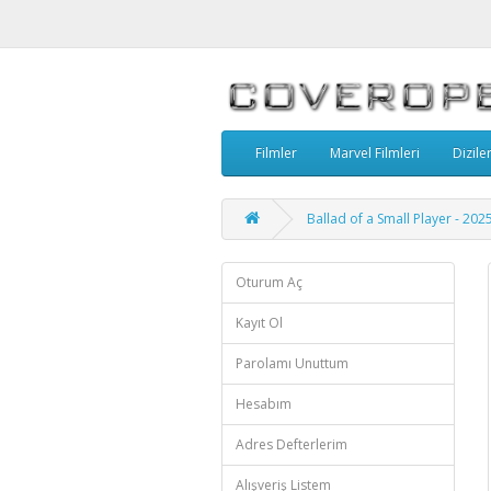
Filmler
Marvel Filmleri
Dizile
Ballad of a Small Player - 20
Oturum Aç
Kayıt Ol
Parolamı Unuttum
Hesabım
Adres Defterlerim
Alışveriş Listem