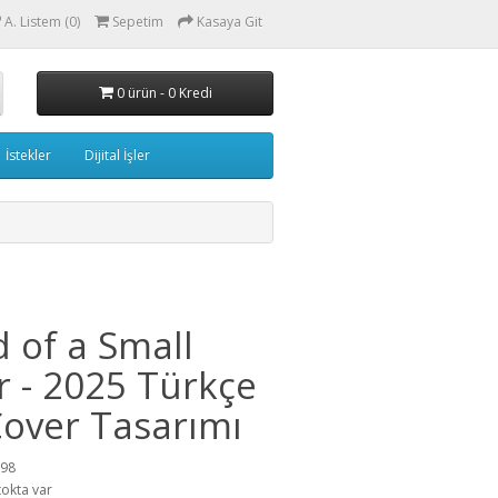
A. Listem (0)
Sepetim
Kasaya Git
0 ürün - 0 Kredi
İstekler
Dijital İşler
d of a Small
r - 2025 Türkçe
over Tasarımı
198
tokta var