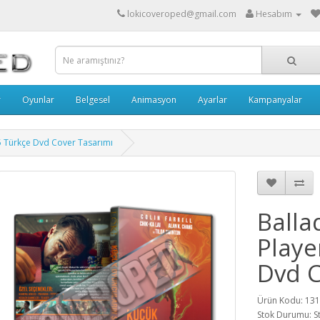
lokicoveroped@gmail.com
Hesabım
r
Oyunlar
Belgesel
Animasyon
Ayarlar
Kampanyalar
25 Türkçe Dvd Cover Tasarımı
Balla
Playe
Dvd C
Ürün Kodu: 13
Stok Durumu: S