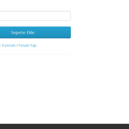
Sepete Ekle
0 yorum
/
Yorum Yap