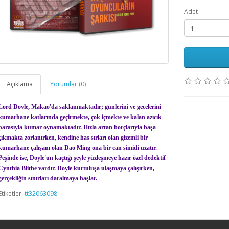
Adet
Açıklama
Yorumlar (0)
Lord Doyle, Makao'da saklanmaktadır; günlerini ve gecelerini
kumarhane katlarında geçirmekte, çok içmekte ve kalan azıcık
parasıyla kumar oynamaktadır. Hızla artan borçlarıyla başa
çıkmakta zorlanırken, kendine has sırları olan gizemli bir
kumarhane çalışanı olan Dao Ming ona bir can simidi uzatır.
Peşinde ise, Doyle'un kaçtığı şeyle yüzleşmeye hazır özel dedektif
Cynthia Blithe vardır. Doyle kurtuluşa ulaşmaya çalışırken,
gerçekliğin sınırları daralmaya başlar.
Etiketler:
tt32063098