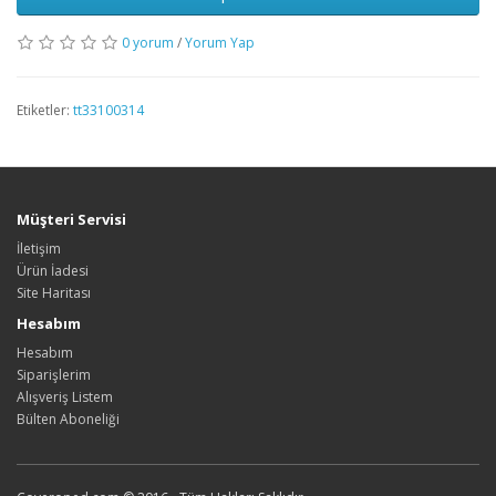
0 yorum
/
Yorum Yap
Etiketler:
tt33100314
Müşteri Servisi
İletişim
Ürün İadesi
Site Haritası
Hesabım
Hesabım
Siparişlerim
Alışveriş Listem
Bülten Aboneliği