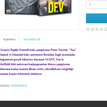
Açıklama
Yorumlar (0)
Efsanevi İngiliz-Yemenli boks şampiyonu Prens Naseem "Naz"
Hamed ve İrlandalı boks antrenörü Brendan Ingle arasındaki
olağanüstü gerçek hikâyeye dayanan GIANT, Naz'ın
Sheffield'deki mütevazı başlangıcından dünya şampiyonu
olmasına kadar uzanan ilham verici, yoksulluktan zenginliğe
uzanan başarı öyküsünü anlatıyor.
Etiketler:
tt26452616