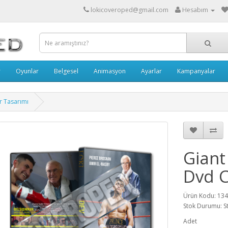
lokicoveroped@gmail.com
Hesabım
r
Oyunlar
Belgesel
Animasyon
Ayarlar
Kampanyalar
r Tasarımı
Giant
Dvd C
Ürün Kodu: 13
Stok Durumu: S
Adet