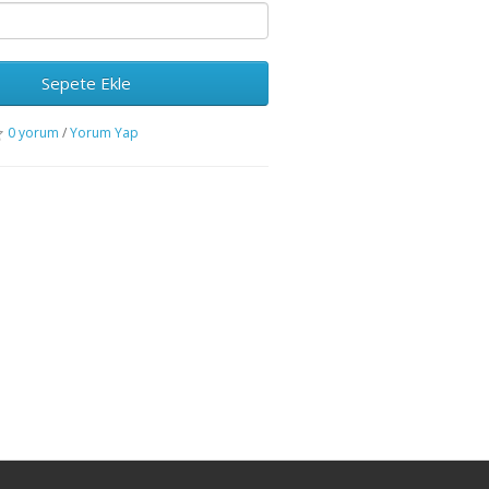
Sepete Ekle
0 yorum
/
Yorum Yap