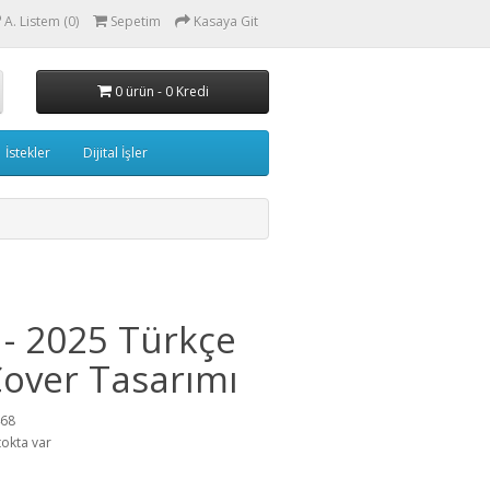
A. Listem (0)
Sepetim
Kasaya Git
0 ürün - 0 Kredi
İstekler
Dijital İşler
 - 2025 Türkçe
over Tasarımı
468
tokta var