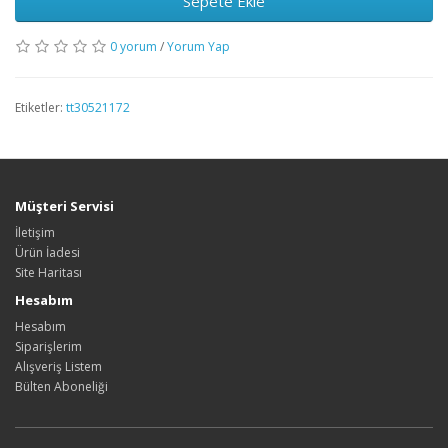
Sepete Ekle
0 yorum
/
Yorum Yap
Etiketler:
tt30521172
Müşteri Servisi
İletişim
Ürün İadesi
Site Haritası
Hesabım
Hesabım
Siparişlerim
Alışveriş Listem
Bülten Aboneliği