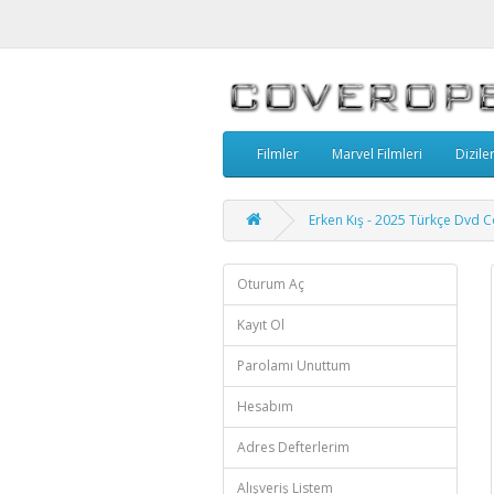
Filmler
Marvel Filmleri
Dizile
Erken Kış - 2025 Türkçe Dvd 
Oturum Aç
Kayıt Ol
Parolamı Unuttum
Hesabım
Adres Defterlerim
Alışveriş Listem