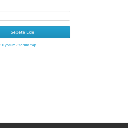
Sepete Ekle
0 yorum
/
Yorum Yap