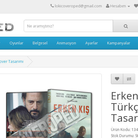
lokicoveroped@gmail.com
Hesabım
r
Oyunlar
Belgesel
Animasyon
Ayarlar
Kampanyalar
Cover Tasarımı
Erken
Türkç
Tasar
Ürün Kodu: 13
Stok Durumu: S