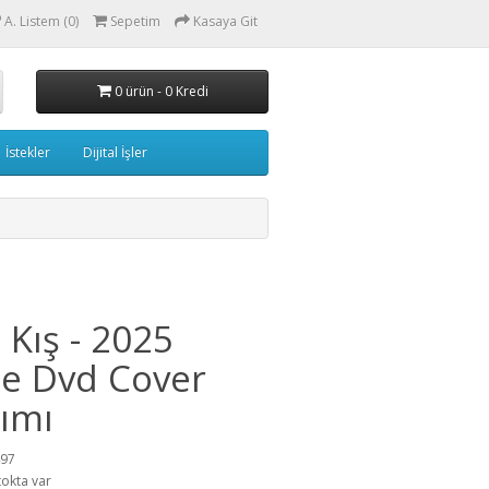
A. Listem (0)
Sepetim
Kasaya Git
0 ürün - 0 Kredi
İstekler
Dijital İşler
 Kış - 2025
e Dvd Cover
ımı
497
tokta var