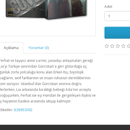
Adet
Açıklama
Yorumlar (0)
Ferhat ve taşıyıcı anne Lia'nın, yasadışı anlaşmaları gereği
Lia'yı Türkiye sınırından Gürcistan'a geri götürdüğü üç
günlük zorlu yolculuğu konu alan Erken Kış, biyolojik
bağların, sınıf farklarının ve insan ruhunun derinliklerinin
izini sürüyor. İstanbul'dan Gürcistan sınırına doğru
ilerlerken, Lia arkasında bıraktığı bebeği Ada'nın acısıyla
boğuşurken, Ferhat ise eşi Handan ile gerginleşen ilişkisi ve
iş hayatının baskısı arasında sıkışıp kalmıştır.
Etiketler:
tt38953092