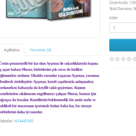
Ürün Kodu: 13
Stok Durumu: S
Adet
Açıklama
Yorumlar (0)
Üstün potansiyelli bir kız olan Ayşenaz ile sakarlıklarıyla başına
iş açan babası Murat, birbirlerini çok sevse de birlikte
eğlenmekte zorlanır. Okulda sorunlar yaşayan Ayşenaz, yaramaz
denilerek ötekileştirir. Ayşenaz, kendi yaşıtlarıyla anlaşmakta
zorlanırken babasıyla da keyifli vakit geçiremez. Kızının
kendisinden sıkılmasını engellemeye çalışan Murat, bunun için
uğraşsa da bocalar. Kendilerini beklenmedik bir anda zorlu ve
tehlikeli bir maceranın içerisinde bulan baba kız, bu süreçte
birbirlerini daha iyi tanırlar.
Etiketler:
tt34447607