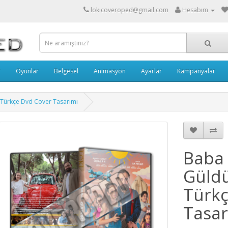
lokicoveroped@gmail.com
Hesabım
r
Oyunlar
Belgesel
Animasyon
Ayarlar
Kampanyalar
 Türkçe Dvd Cover Tasarımı
Baba 
Güldü
Türkç
Tasar