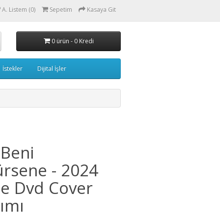
A. Listem (0)
Sepetim
Kasaya Git
0 ürün - 0 Kredi
İstekler
Dijital İşler
Beni
rsene - 2024
e Dvd Cover
ımı