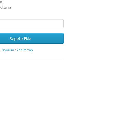
503
tokta var
Sepete Ekle
0 yorum
/
Yorum Yap