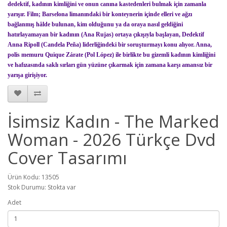
dedektif, kadının kimliğini ve onun canına kastedenleri bulmak için zamanla
yarışır. Film; Barselona limanındaki bir konteynerin içinde elleri ve ağzı
bağlanmış hâlde bulunan, kim olduğunu ya da oraya nasıl geldiğini
hatırlayamayan bir kadının (Ana Rujas) ortaya çıkışıyla başlayan, Dedektif
Anna Ripoll (Candela Peña) liderliğindeki bir soruşturmayı konu alıyor. Anna,
polis memuru Quique Zárate (Pol López) ile birlikte bu gizemli kadının kimliğini
ve hafızasında saklı sırları gün yüzüne çıkarmak için zamana karşı amansız bir
yarışa girişiyor.
İsimsiz Kadın - The Marked
Woman - 2026 Türkçe Dvd
Cover Tasarımı
Ürün Kodu: 13505
Stok Durumu: Stokta var
Adet