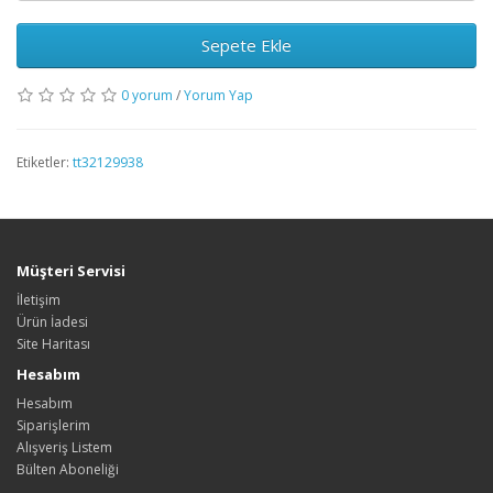
Sepete Ekle
0 yorum
/
Yorum Yap
Etiketler:
tt32129938
Müşteri Servisi
İletişim
Ürün İadesi
Site Haritası
Hesabım
Hesabım
Siparişlerim
Alışveriş Listem
Bülten Aboneliği