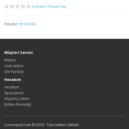
0 yorum
/
Yorum Yap
Etiketler:
tt5181260
Müşteri Servisi
İletişim
Ürün İadesi
Site Haritası
Hesabım
Hesabım
Siparişlerim
Alışveriş Listem
Bülten Aboneliği
Coveroped.com © 2016 - Tüm Hakları Saklıdır.