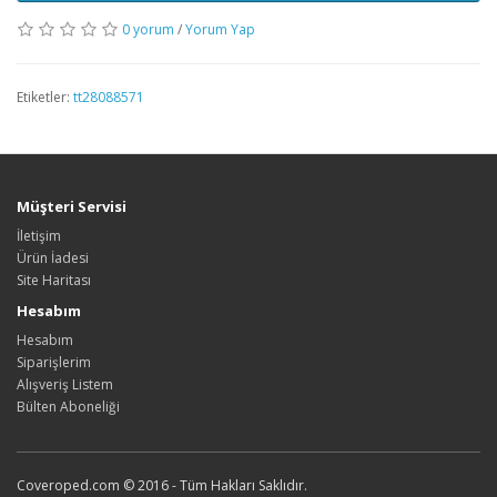
0 yorum
/
Yorum Yap
Etiketler:
tt28088571
Müşteri Servisi
İletişim
Ürün İadesi
Site Haritası
Hesabım
Hesabım
Siparişlerim
Alışveriş Listem
Bülten Aboneliği
Coveroped.com © 2016 - Tüm Hakları Saklıdır.