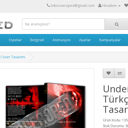
lokicoveroped@gmail.com
Hesabım
r
Oyunlar
Belgesel
Animasyon
Ayarlar
Kampanyalar
 Cover Tasarımı
Under
Türkç
Tasar
Ürün Kodu: 13
Stok Durumu: S