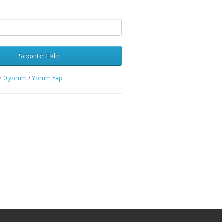
Sepete Ekle
0 yorum
/
Yorum Yap