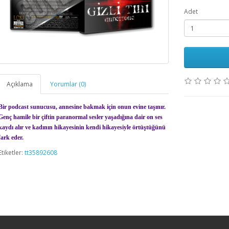
Adet
Açıklama
Yorumlar (0)
Bir podcast sunucusu, annesine bakmak için onun evine taşınır.
Genç hamile bir çiftin paranormal sesler yaşadığına dair on ses
kaydı alır ve kadının hikayesinin kendi hikayesiyle örtüştüğünü
fark eder.
Etiketler:
tt35892608