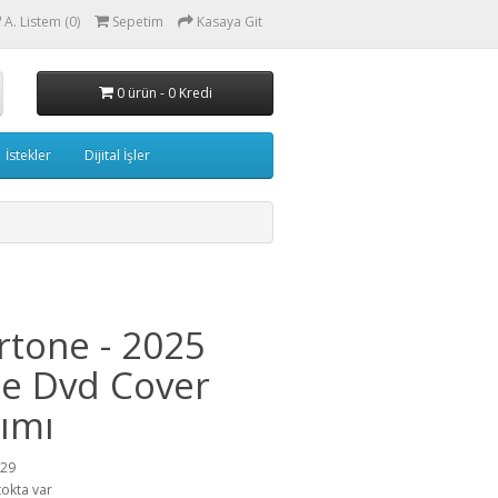
A. Listem (0)
Sepetim
Kasaya Git
0 ürün - 0 Kredi
İstekler
Dijital İşler
tone - 2025
e Dvd Cover
ımı
529
tokta var