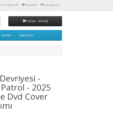
A. Listem (0)
Sepetim
Kasaya Git
0 ürün - 0 Kredi
İstekler
Dijital İşler
Devriyesi -
 Patrol - 2025
e Dvd Cover
ımı