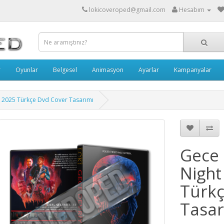
lokicoveroped@gmail.com
Hesabım
r
Oyunlar
Belgesel
Animasyon
Ayarlar
Kampanyalar
 - 2025 Türkçe Dvd Cover Tasarımı
Gece 
Night
Türkç
Tasar