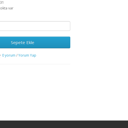
531
tokta var
Sepete Ekle
0 yorum
/
Yorum Yap