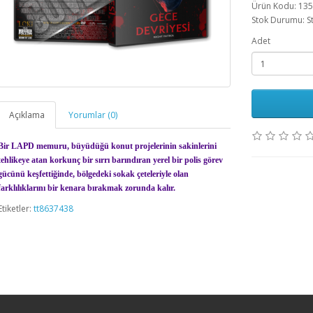
Ürün Kodu: 13
Stok Durumu: S
Adet
Açıklama
Yorumlar (0)
Bir LAPD memuru, büyüdüğü konut projelerinin sakinlerini
tehlikeye atan korkunç bir sırrı barındıran yerel bir polis görev
gücünü keşfettiğinde, bölgedeki sokak çeteleriyle olan
farklılıklarını bir kenara bırakmak zorunda kalır.
Etiketler:
tt8637438