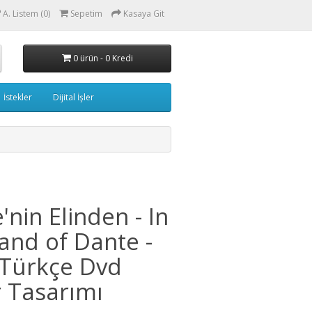
A. Listem (0)
Sepetim
Kasaya Git
0 ürün - 0 Kredi
İstekler
Dijital İşler
'nin Elinden - In
and of Dante -
Türkçe Dvd
 Tasarımı