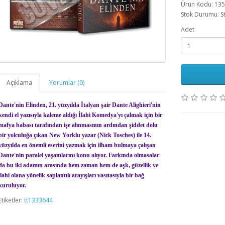
Ürün Kodu: 13
Stok Durumu: S
Adet
Açıklama
Yorumlar (0)
Dante'nin Elinden, 21. yüzyılda İtalyan şair Dante Alighieri'nin
kendi el yazısıyla kaleme aldığı İlahi Komedya'yı çalmak için bir
mafya babası tarafından işe alınmasının ardından şiddet dolu
bir yolculuğa çıkan New Yorklu yazar (Nick Tosches) ile 14.
yüzyılda en önemli eserini yazmak için ilham bulmaya çalışan
Dante'nin paralel yaşamlarını konu alıyor. Farkında olmasalar
da bu iki adamın arasında hem zaman hem de aşk, güzellik ve
ilahi olana yönelik saplantılı arayışları vasıtasıyla bir bağ
kuruluyor.
Etiketler:
tt1333644