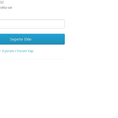
532
tokta var
Sepete Ekle
0 yorum
/
Yorum Yap