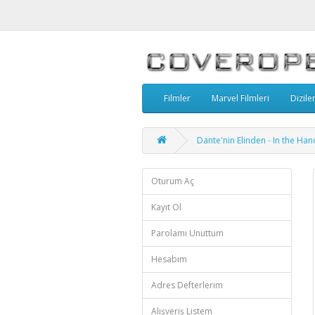
Filmler
Marvel Filmleri
Dizile
Dante'nin Elinden - In the Ha
Oturum Aç
Kayıt Ol
Parolamı Unuttum
Hesabım
Adres Defterlerim
Alışveriş Listem