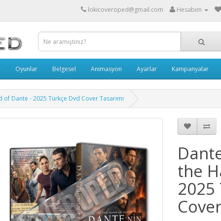
lokicoveroped@gmail.com
Hesabım
r
Oyunlar
Belgesel
Animasyon
Ayarlar
Kampanyalar
nd of Dante - 2025 Türkçe Dvd Cover Tasarımı
Dante
the H
2025 
Cover