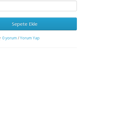
Sepete Ekle
0 yorum
/
Yorum Yap