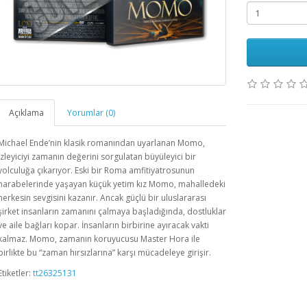
Açıklama
Yorumlar (0)
Michael Ende’nin klasik romanından uyarlanan Momo,
izleyiciyi zamanın değerini sorgulatan büyüleyici bir
yolculuğa çıkarıyor. Eski bir Roma amfitiyatrosunun
harabelerinde yaşayan küçük yetim kız Momo, mahalledeki
herkesin sevgisini kazanır. Ancak güçlü bir uluslararası
şirket insanların zamanını çalmaya başladığında, dostluklar
ve aile bağları kopar. İnsanların birbirine ayıracak vakti
kalmaz. Momo, zamanın koruyucusu Master Hora ile
birlikte bu “zaman hırsızlarına” karşı mücadeleye girişir.
Etiketler:
tt26325131