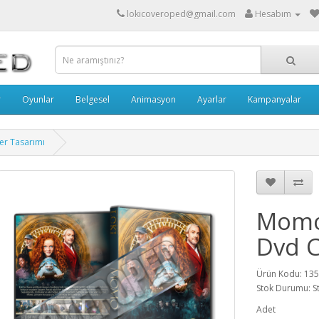
lokicoveroped@gmail.com
Hesabım
r
Oyunlar
Belgesel
Animasyon
Ayarlar
Kampanyalar
er Tasarımı
Momo
Dvd C
Ürün Kodu: 13
Stok Durumu: S
Adet