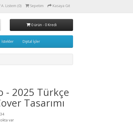
A. Listem (0)
Sepetim
Kasaya Git
0 ürün - 0 Kredi
İstekler
Dijital İşler
 - 2025 Türkçe
over Tasarımı
534
tokta var