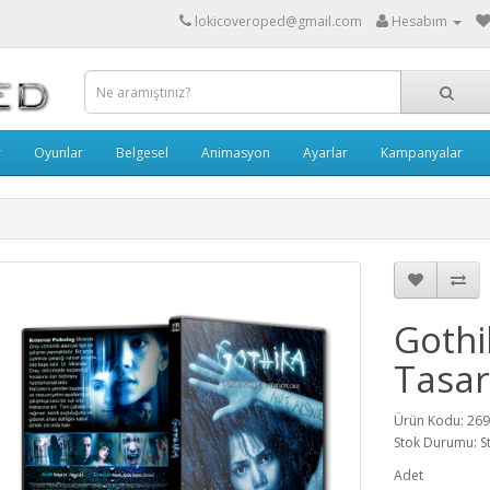
lokicoveroped@gmail.com
Hesabım
r
Oyunlar
Belgesel
Animasyon
Ayarlar
Kampanyalar
Gothi
Tasar
Ürün Kodu: 26
Stok Durumu: S
Adet