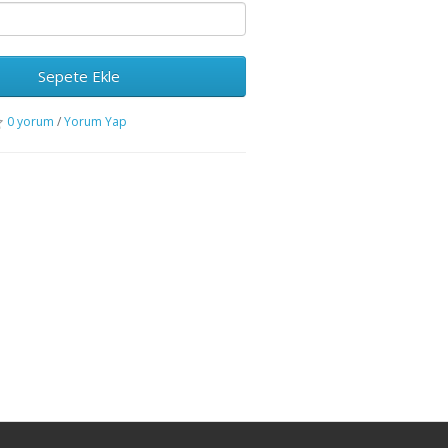
Sepete Ekle
0 yorum
/
Yorum Yap