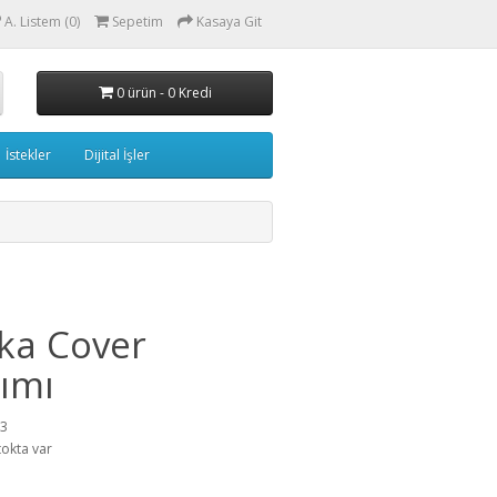
A. Listem (0)
Sepetim
Kasaya Git
0 ürün - 0 Kredi
İstekler
Dijital İşler
ka Cover
ımı
93
tokta var