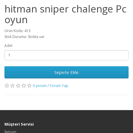
hitman sniper chalenge Pc
oyun
Ürün Kodu: 413
Stok Durumu: Stokta var
Adet
Sepete Ekle
0 yorum
/
Yorum Yap
Müşteri Servisi
İletişim