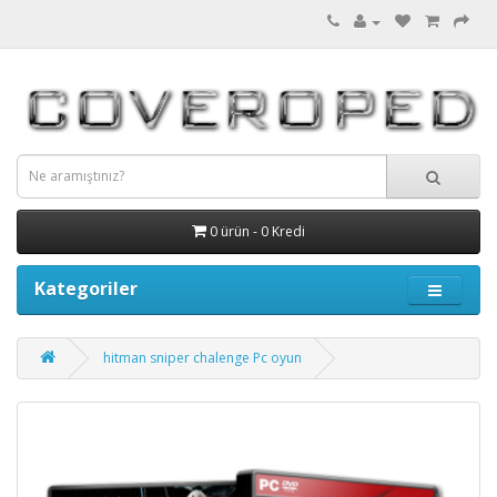
0 ürün - 0 Kredi
Kategoriler
hitman sniper chalenge Pc oyun