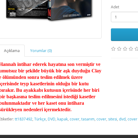
Adet
Açıklama
Yorumlar (0)
Hannah intihar ederek hayatına son vermiştir ve
umutsuz bir şekilde büyük bir aşk duyduğu Clay
e ölümünden sonra teslim edilmek üzere
içerisinde teyp kasetlerinin olduğu bir kutu
bırakır. Bu ayakkabı kutusun içerisinde her biri
bir başkasına teslim edilmesini istediği kasetler
bulunmaktadır ve her kaset onu intihara
sürükleyen nedenleri içermektedir.
Etiketler:
tt1837492
,
Türkçe
,
DVD
,
kapak
,
cover
,
tasarım
,
cover
,
sitesi
,
dvd
,
cover