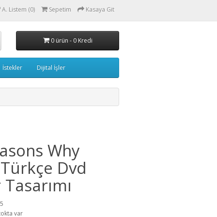
A. Listem (0)
Sepetim
Kasaya Git
0 ürün - 0 Kredi
İstekler
Dijital İşler
easons Why
i Türkçe Dvd
 Tasarımı
85
tokta var