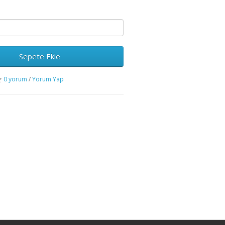
Sepete Ekle
0 yorum
/
Yorum Yap