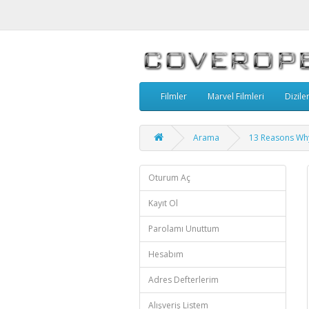
Filmler
Marvel Filmleri
Dizile
Arama
13 Reasons Why
Oturum Aç
Kayıt Ol
Parolamı Unuttum
Hesabım
Adres Defterlerim
Alışveriş Listem