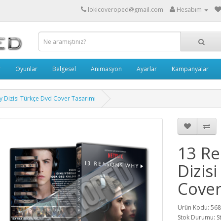
lokicoveroped@gmail.com
Hesabım
r
Oyunlar
Belgesel
Animasyon
Ayarlar
Kampanyalar
 Dizisi Türkçe Dvd Cover Tasarımı
13 R
Dizis
Cover
Ürün Kodu: 56
Stok Durumu: S