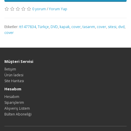
0 yorum
/
Yorum Yap
Etiketler:
tt1477834
,
Türkçe
,
DVD
,
kapak
,
cover
,
tasarım
,
cover
,
sitesi
,
dvd
,
cover
Müşteri Servisi
İletişim
Ürün İadesi
Site Haritası
Hesabım
Hesabım
Siparişlerim
Alışveriş Listem
Bülten Aboneliği