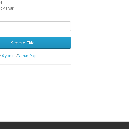
14
tokta var
Sepete Ekle
0 yorum
/
Yorum Yap