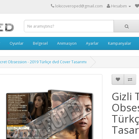
lokicoveroped@gmail.com
Hesabım
r
Oyunlar
Belgesel
Animasyon
Ayarlar
Kampanyalar
 Secret Obsession - 2019 Türkçe dvd Cover Tasarımı
Gizli 
Obses
Türkç
Tasar