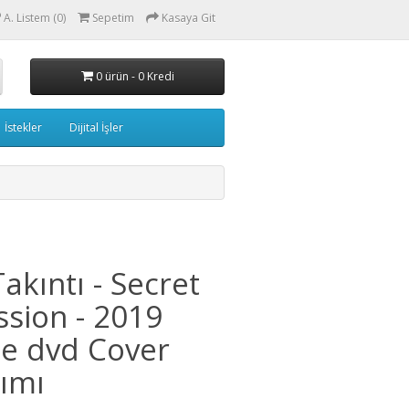
A. Listem (0)
Sepetim
Kasaya Git
0 ürün - 0 Kredi
İstekler
Dijital İşler
Takıntı - Secret
sion - 2019
e dvd Cover
ımı