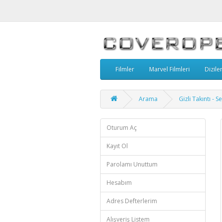
Filmler
Marvel Filmleri
Dizile
Arama
Gizli Takıntı -
Oturum Aç
Kayıt Ol
Parolamı Unuttum
Hesabım
Adres Defterlerim
Alışveriş Listem