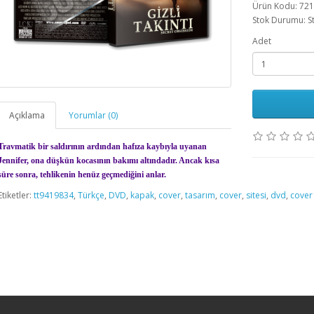
Ürün Kodu: 72
Stok Durumu: S
Adet
Açıklama
Yorumlar (0)
Travmatik bir saldırının ardından hafıza kaybıyla uyanan
Jennifer, ona düşkün kocasının bakımı altındadır. Ancak kısa
süre sonra, tehlikenin henüz geçmediğini anlar.
Etiketler:
tt9419834
,
Türkçe
,
DVD
,
kapak
,
cover
,
tasarım
,
cover
,
sitesi
,
dvd
,
cover