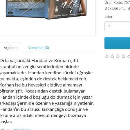
Ürün Kodu: 75
Stok Durumu: S
Adet
Açıklama
Yorumlar (0)
Orta yaşlardaki Handan ve Korhan çifti
İstanbul’un zengin semtlerinden birinde
yaşamaktadır. Handan kendine sürekli uğraşlar
bulmakta, eşinden de destek beklemektedir.
Korhan ise bu hevesleri ciddiye almamayı
öğrenmiştir. Kocasından destek bulamayan
Handan içindeki boşluğu doldurmak için yazar
arkadaşı Şermin’e özenir ve yazarlığa niyetlenir.
Handan’ın bu arzusu kıskançlığa dönüşür ve
iki aile arasındaki mevcut dengeyi bozmaya
başlar.