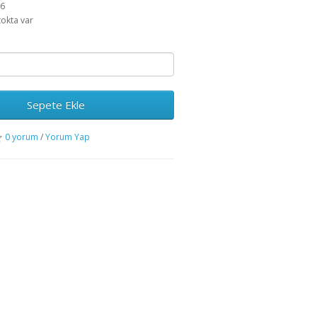
76
tokta var
Sepete Ekle
0 yorum
/
Yorum Yap