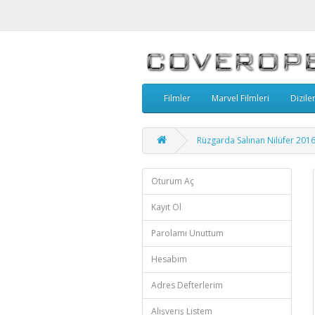
Filmler
Marvel Filmleri
Dizile
Rüzgarda Salınan Nilüfer 2016
Oturum Aç
Kayıt Ol
Parolamı Unuttum
Hesabım
Adres Defterlerim
Alışveriş Listem