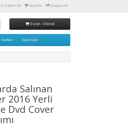
A. Listem (0)
Sepetim
Kasaya Git
0 ürün - 0 Kredi
İstekler
Dijital İşler
rda Salınan
er 2016 Yerli
e Dvd Cover
ımı