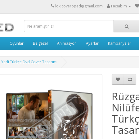
lokicoveroped@gmail.com
Hesabım
r
Oyunlar
Belgesel
Animasyon
Ayarlar
Kampanyalar
 Yerli Türkçe Dvd Cover Tasarımı
Rüzga
Nilüf
Türkç
Tasar