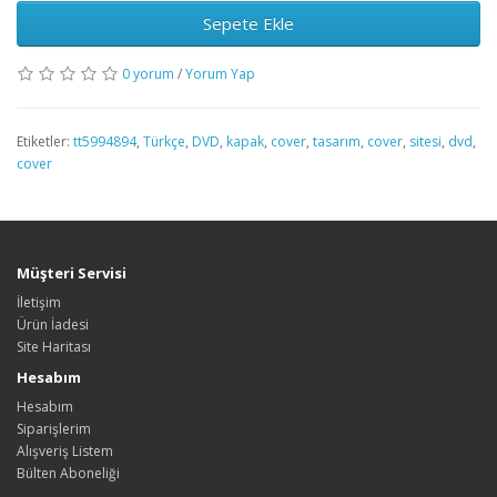
Sepete Ekle
0 yorum
/
Yorum Yap
Etiketler:
tt5994894
,
Türkçe
,
DVD
,
kapak
,
cover
,
tasarım
,
cover
,
sitesi
,
dvd
,
cover
Müşteri Servisi
İletişim
Ürün İadesi
Site Haritası
Hesabım
Hesabım
Siparişlerim
Alışveriş Listem
Bülten Aboneliği