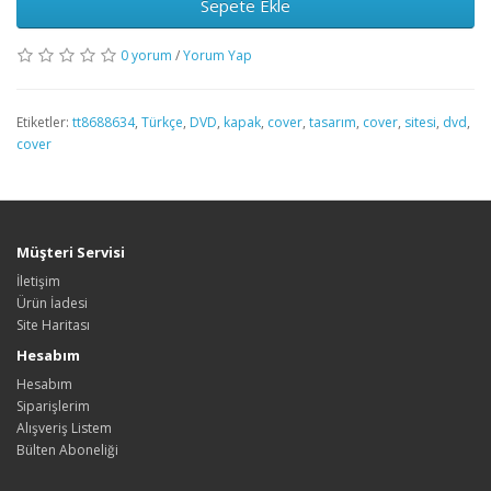
Sepete Ekle
0 yorum
/
Yorum Yap
Etiketler:
tt8688634
,
Türkçe
,
DVD
,
kapak
,
cover
,
tasarım
,
cover
,
sitesi
,
dvd
,
cover
Müşteri Servisi
İletişim
Ürün İadesi
Site Haritası
Hesabım
Hesabım
Siparişlerim
Alışveriş Listem
Bülten Aboneliği