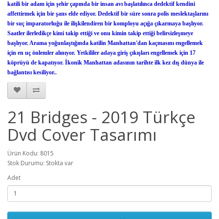
katili bir adam için şehir çapında bir insan avı başlatılınca dedektif kendini
affettirmek için bir şans elde ediyor. Dedektif bir süre sonra polis meslektaşlarını
bir suç imparatorluğu ile ilişkilendiren bir komployu açığa çıkarmaya başlıyor.
Saatler ilerledikçe kimi takip ettiği ve onu kimin takip ettiği belirsizleşmeye
başlıyor. Arama yoğunlaştığında katilin Manhattan'dan kaçmasını engellemek
için en uç önlemler alınıyor. Yetkililer adaya giriş çıkışları engellemek için 17
köprüyü de kapatıyor. İkonik Manhattan adasının tarihte ilk kez dış dünya ile
bağlantısı kesiliyor.
.
21 Bridges - 2019 Türkçe
Dvd Cover Tasarımı
Ürün Kodu: 8015
Stok Durumu: Stokta var
Adet