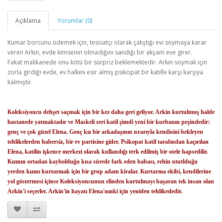
Açıklama
Yorumlar (0)
Kumar borcunu ödemek için, tesisatçı olarak çalıştığı evi soymaya karar
veren Arkin, evde kimsenin olmadığını sandığı bir akşam eve girer.
Fakat malikanede onu kötü bir sürpriz beklemektedir. Arkin soymak için
zorla girdiği evde, ev halkını esir almış psikopat bir katille karşı karşıya
kalmıştır.
Koleksiyoncu dehşet saçmak için bir kez daha geri geliyor. Arkin kurtulmuş halde
hastanede yatmaktadır ve Maskeli seri katil şimdi yeni bir kurbanın peşindedir:
genç ve çok güzel Elena. Genç kız bir arkadaşının ısrarıyla kendisini bekleyen
tehlikelerden habersiz, bir ev partisine gider. Psikopat katil tarafından kaçırılan
Elena, katilin işkence merkezi olarak kullandığı terk edilmiş bir otele hapsedilir.
Kızının ortadan kaybolduğu kısa sürede fark eden babası, rehin ututlduğu
yerden kızını kurtarmak için bir grup adam kiralar. Kurtarma ekibi, kendilerine
yol göstermesi içinse Koleksiyoncunun elinden kurtulmayı başaran tek insan olan
Arkin'i seçerler. Arkin'in hayatı Elena'nınki için yeniden tehlikededir.