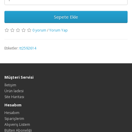
Sepete Ekle
0 yorum
/
Yorum Yap
Etiketler:
tt2592614
Müşteri Servisi
İletişim
Ürün İadesi
Site Haritası
Hesabım
Hesabım
Siparişlerim
Alışveriş Listem
Bülten Aboneliği