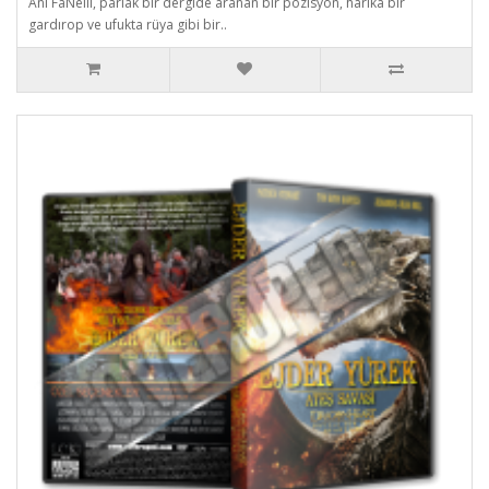
Ani FaNelli, parlak bir dergide aranan bir pozisyon, harika bir
gardırop ve ufukta rüya gibi bir..