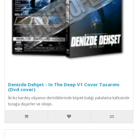
Denizde Dehşet - In The Deep V1 Cover Tasarımı
(Dvd cover)
İki kız kardeş okyanus derinliklerinde köpek balığı yakalama kafesinde
tuzağa düşerler ve oksije..