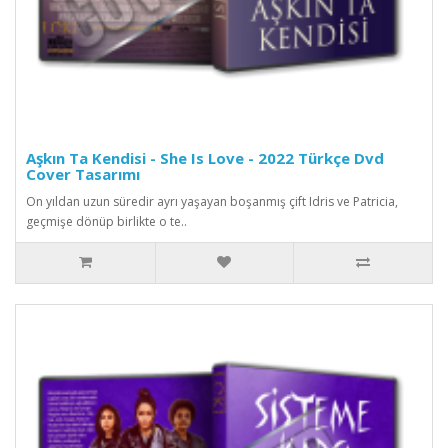
Aşkın Ta Kendisi - She Is Love - 2022 Türkçe Dvd
Cover Tasarımı
On yıldan uzun süredir ayrı yaşayan boşanmış çift Idris ve Patricia,
geçmişe dönüp birlikte o te..