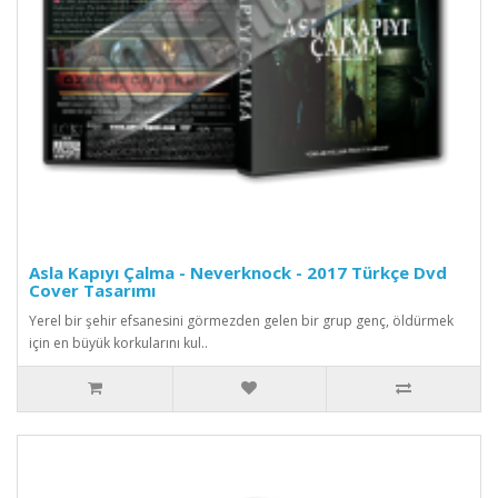
Asla Kapıyı Çalma - Neverknock - 2017 Türkçe Dvd
Cover Tasarımı
Yerel bir şehir efsanesini görmezden gelen bir grup genç, öldürmek
için en büyük korkularını kul..