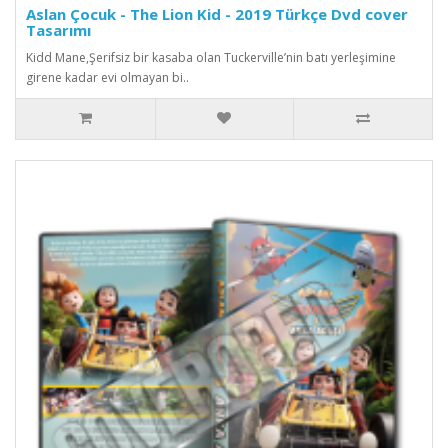
Aslan Çocuk - The Lion Kid - 2019 Türkçe Dvd cover
Tasarımı
Kidd Mane,Şerifsiz bir kasaba olan Tuckerville’nin batı yerleşimine
girene kadar evi olmayan bi..