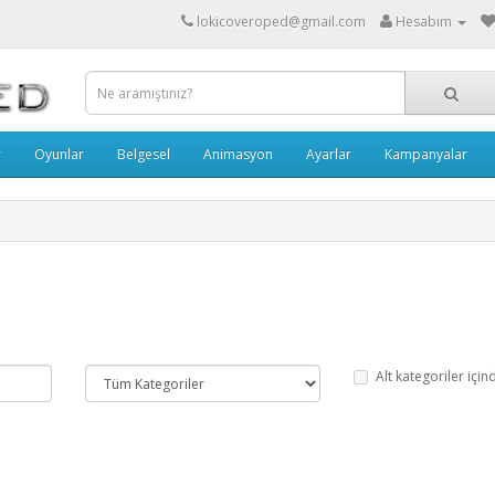
lokicoveroped@gmail.com
Hesabım
r
Oyunlar
Belgesel
Animasyon
Ayarlar
Kampanyalar
Alt kategoriler için