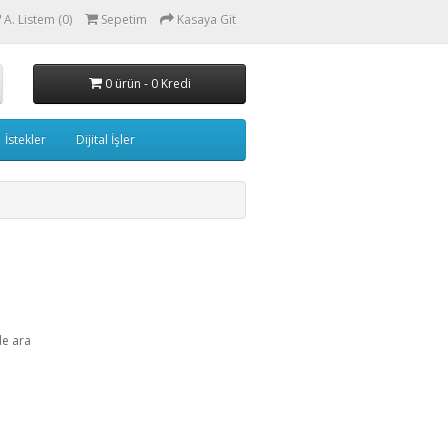
A. Listem (0)
Sepetim
Kasaya Git
0 ürün - 0 Kredi
İstekler
Dijital İşler
de ara